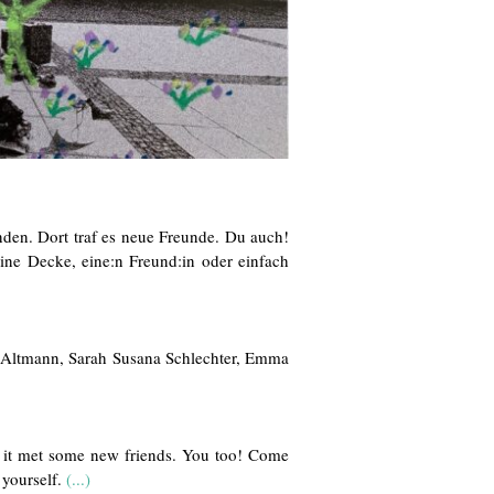
nden. Dort traf es neue Freunde. Du auch!
ne Decke, eine:n Freund:in oder einfach
y Altmann, Sarah Susana Schlechter, Emma
, it met some new friends. You too! Come
t yourself.
(...)