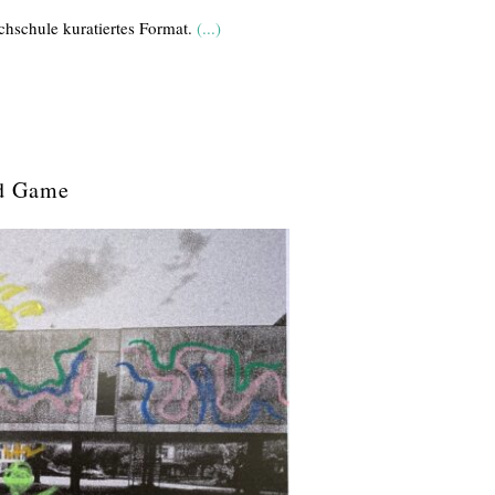
chschule kuratiertes Format.
(...)
ed Game