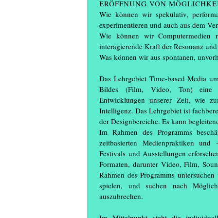
ERÖFFNUNG VON MÖGLICHKEI
Wie können wir spekulativ, perform
experimentieren und auch aus dem Ver
Wie können wir Computermedien nic
interagierende Kraft der Resonanz un
Was können wir aus spontanen, unvorh
Das Lehrgebiet Time-based Media umf
Bildes (Film, Video, Ton) eine d
Entwicklungen unserer Zeit, wie zu
Intelligenz. Das Lehrgebiet ist fachbe
der Designbereiche. Es kann begleiten
Im Rahmen des Programms beschäft
zeitbasierten Medienpraktiken und 
Festivals und Ausstellungen erforsch
Formaten, darunter Video, Film, Soun
Rahmen des Programms untersuchen wi
spielen, und suchen nach Möglich
auszubrechen.
Im Mittelpunkt steht die individue